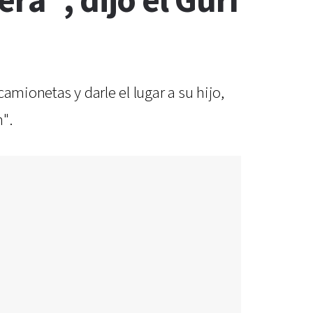
ra", dijo el Gurí
amionetas y darle el lugar a su hijo,
n".