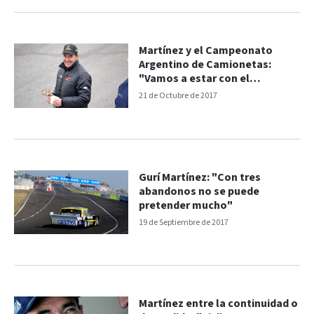
Martínez y el Campeonato
Argentino de Camionetas:
"Vamos a estar con el
proyecto"
21 de Octubre de 2017
Gurí Martínez: "Con tres
abandonos no se puede
pretender mucho"
19 de Septiembre de 2017
Martínez entre la continuidad o