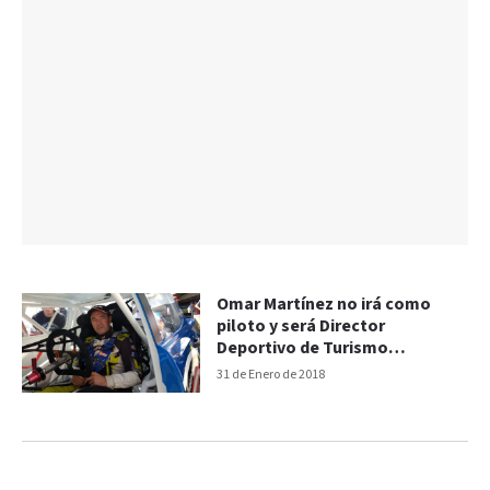
Omar Martínez no irá como
piloto y será Director
Deportivo de Turismo
Carretera
31 de Enero de 2018