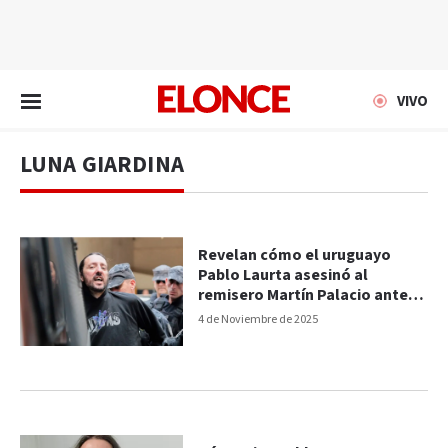
EN VIVO
VIVO
LUNA GIARDINA
Revelan cómo el uruguayo
Pablo Laurta asesinó al
remisero Martín Palacio antes
de huir a Córdoba
4 de Noviembre de 2025