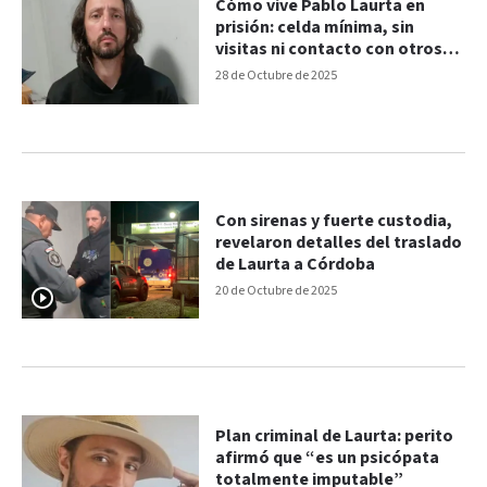
Cómo vive Pablo Laurta en
prisión: celda mínima, sin
visitas ni contacto con otros
presos
28 de Octubre de 2025
Con sirenas y fuerte custodia,
revelaron detalles del traslado
de Laurta a Córdoba
20 de Octubre de 2025
Plan criminal de Laurta: perito
afirmó que “es un psicópata
totalmente imputable”