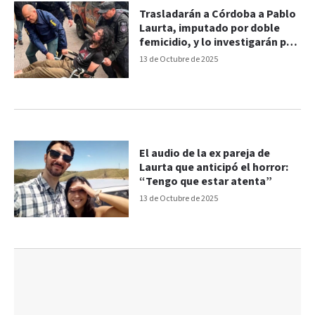
Trasladarán a Córdoba a Pablo
Laurta, imputado por doble
femicidio, y lo investigarán por
otros crímenes
13 de Octubre de 2025
El audio de la ex pareja de
Laurta que anticipó el horror:
“Tengo que estar atenta”
13 de Octubre de 2025