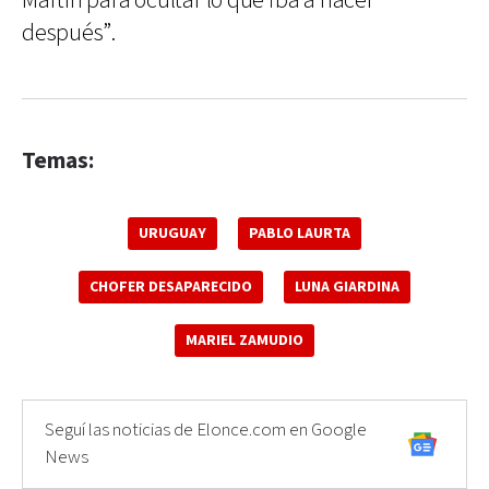
Martín para ocultar lo que iba a hacer
después”.
Temas:
URUGUAY
PABLO LAURTA
CHOFER DESAPARECIDO
LUNA GIARDINA
MARIEL ZAMUDIO
Seguí las noticias de Elonce.com en Google
News