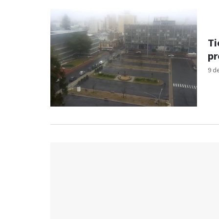
Ti
pr
9 d