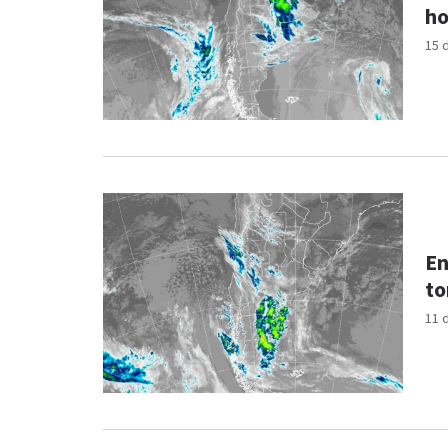
ho
15 
En
to
11 