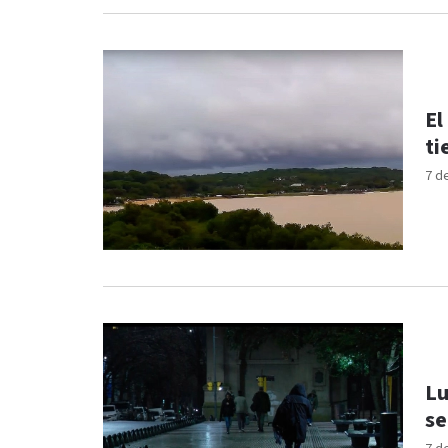
El
ti
7 d
Lu
se