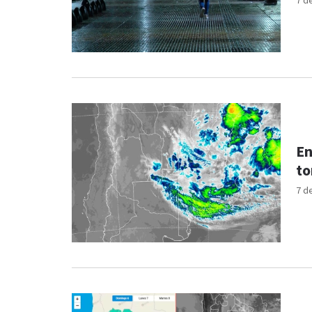
7 d
En
to
7 d