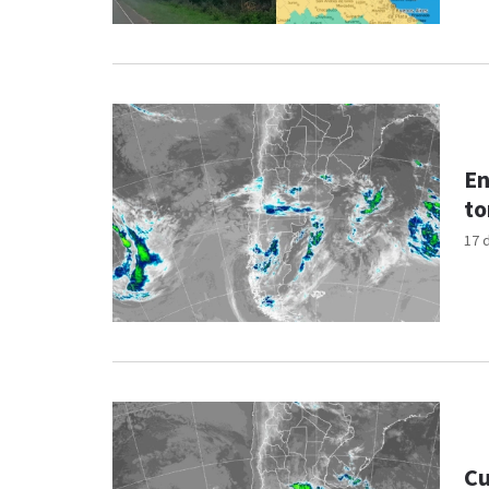
En
to
17 
Cu