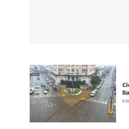
Ci
ll
8 d