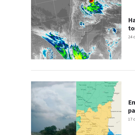
Ha
to
24 
Em
pa
17 