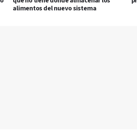
to
que no tiene dónde almacenar los
p
alimentos del nuevo sistema