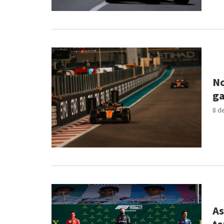
No
ga
8 d
As