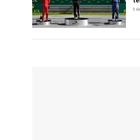
te
5 d