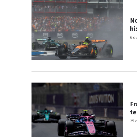
No
hi
6 d
Fr
te
25 