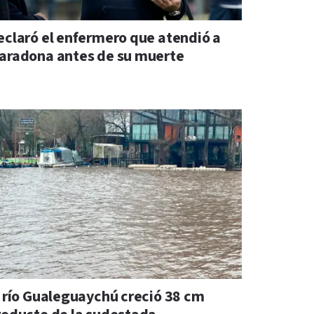
eclaró el enfermero que atendió a
aradona antes de su muerte
l río Gualeguaychú creció 38 cm