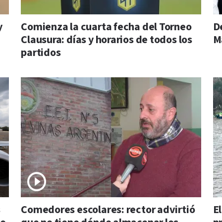
y
Comienza la cuarta fecha del Torneo
D
Clausura: días y horarios de todos los
M
partidos
s
Comedores escolares: rector advirtió
E