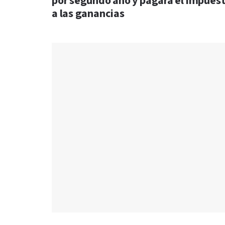
por segundo año y pagará el impues
a las ganancias