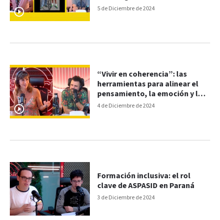
5 de Diciembre de 2024
“Vivir en coherencia”: las
herramientas para alinear el
pensamiento, la emoción y las
acciones
4 de Diciembre de 2024
Formación inclusiva: el rol
clave de ASPASID en Paraná
3 de Diciembre de 2024