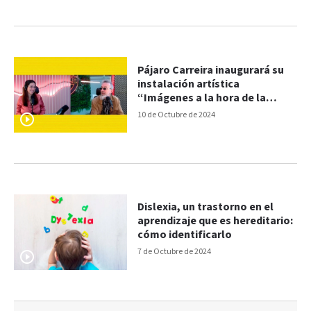
Pájaro Carreira inaugurará su
instalación artística
“Imágenes a la hora de la
siesta”
10 de Octubre de 2024
Dislexia, un trastorno en el
aprendizaje que es hereditario:
cómo identificarlo
7 de Octubre de 2024