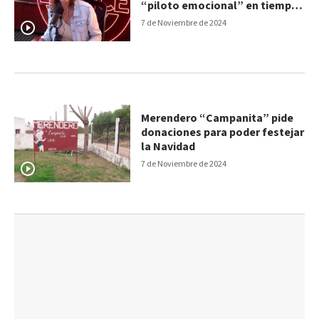
“piloto emocional” en tiempos
de estrés
7 de Noviembre de 2024
Merendero “Campanita” pide
donaciones para poder festejar
la Navidad
7 de Noviembre de 2024