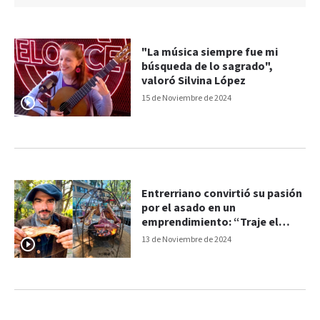
"La música siempre fue mi
búsqueda de lo sagrado",
valoró Silvina López
15 de Noviembre de 2024
Entrerriano convirtió su pasión
por el asado en un
emprendimiento: “Traje el
interior a Buenos Aires”
13 de Noviembre de 2024