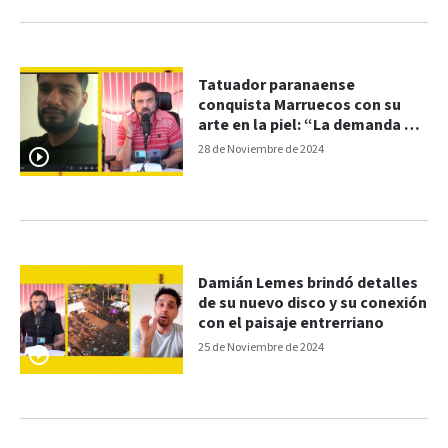
Tatuador paranaense
conquista Marruecos con su
arte en la piel: “La demanda es
alta"
28 de Noviembre de 2024
Damián Lemes brindó detalles
de su nuevo disco y su conexión
con el paisaje entrerriano
25 de Noviembre de 2024