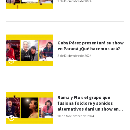
3 de Diciembre de 2024
Gaby Pérez presentará su show
en Paraná ¿Qué hacemos acá?
2 de Diciembre de 2024
Rama y Flor: el grupo que
fusiona folclore y sonidos
alternativos dará un show en la
Casa de la Cultura
28 de Noviembre de 2024