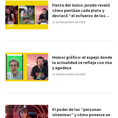
Fiesta del Guiso: jurado reveló
cómo puntúan cada plato y
destacó “el esfuerzo de los
participantes”
11 de Noviembre de 2024
Humor gráfico: el espejo donde
la actualidad se refleja con risa
y agudeza
11 de Noviembre de 2024
El poder de las “personas
vitaminas” y cómo ponerse un