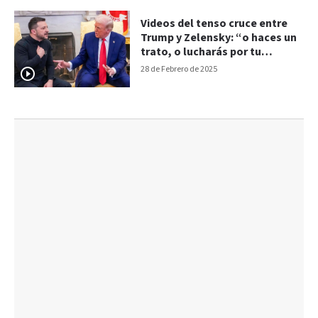
Videos del tenso cruce entre
Trump y Zelensky: “o haces un
trato, o lucharás por tu
cuenta”
28 de Febrero de 2025