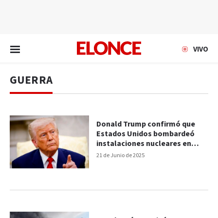
EN VIVO
VIVO
GUERRA
Donald Trump confirmó que
Estados Unidos bombardeó
instalaciones nucleares en
Irán: “Es la hora de la paz”
21 de Junio de 2025