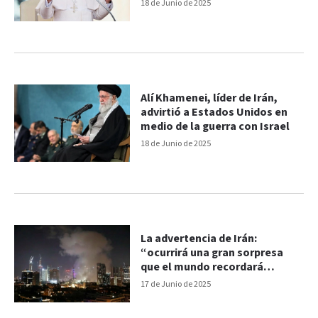
18 de Junio de 2025
Alí Khamenei, líder de Irán,
advirtió a Estados Unidos en
medio de la guerra con Israel
18 de Junio de 2025
La advertencia de Irán:
“ocurrirá una gran sorpresa
que el mundo recordará
durante siglos"
17 de Junio de 2025