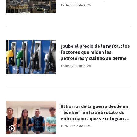
Estados Unidos
19 de Junio de 2025
¿Sube el precio de la nafta?: los
factores que miden las
petroleras y cuándo se define
18 de Junio de 2025
El horror de la guerra desde un
“búnker” en Israel: relato de
entrerrianos que se refugian de
los bombardeos
18 de Junio de 2025