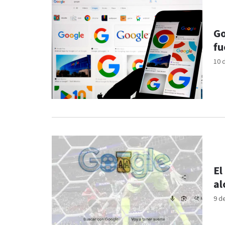
Go
fu
10 
El
al
9 d