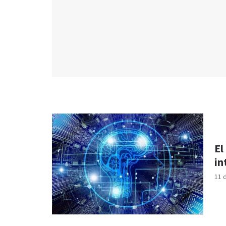
El
in
11 