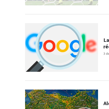
La
ré
3 d
Al