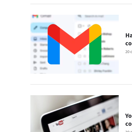
Ha
co
20 
Yo
co