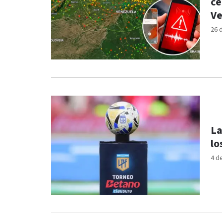
ce
Ve
26 
La
lo
4 d