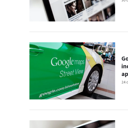
30 
Go
in
ap
24 