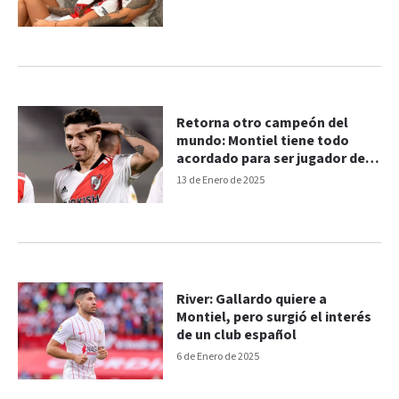
Retorna otro campeón del
mundo: Montiel tiene todo
acordado para ser jugador de
River
13 de Enero de 2025
River: Gallardo quiere a
Montiel, pero surgió el interés
de un club español
6 de Enero de 2025