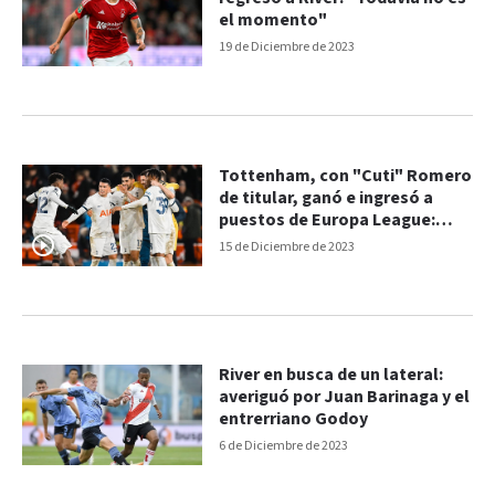
el momento"
19 de Diciembre de 2023
Tottenham, con "Cuti" Romero
de titular, ganó e ingresó a
puestos de Europa League:
goles del 2-0
15 de Diciembre de 2023
River en busca de un lateral:
averiguó por Juan Barinaga y el
entrerriano Godoy
6 de Diciembre de 2023