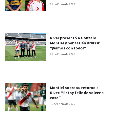
Boca y River
21 de Enero de 2025
River presentó a Gonzalo
Montiel y Sebastián Driussi:
"¡Vamos con todo!"
21 de Enero de 2025
Montiel sobre su retorno a
River: “Estoy feliz de volver a
casa”
15 de Enero de 2025