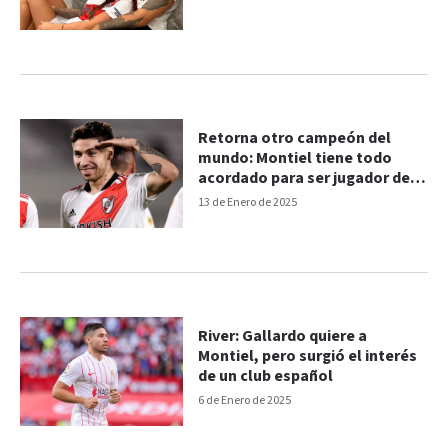
Retorna otro campeón del
mundo: Montiel tiene todo
acordado para ser jugador de
River
13 de Enero de 2025
River: Gallardo quiere a
Montiel, pero surgió el interés
de un club español
6 de Enero de 2025