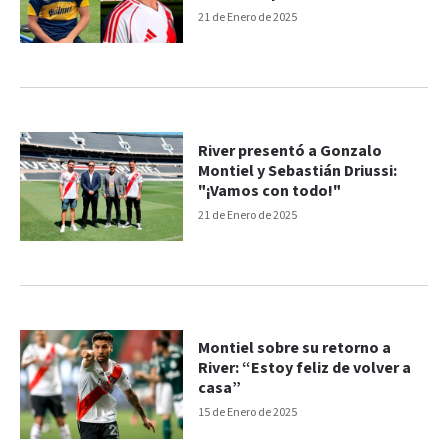
Boca y River
21 de Enero de 2025
River presentó a Gonzalo
Montiel y Sebastián Driussi:
"¡Vamos con todo!"
21 de Enero de 2025
Montiel sobre su retorno a
River: “Estoy feliz de volver a
casa”
15 de Enero de 2025