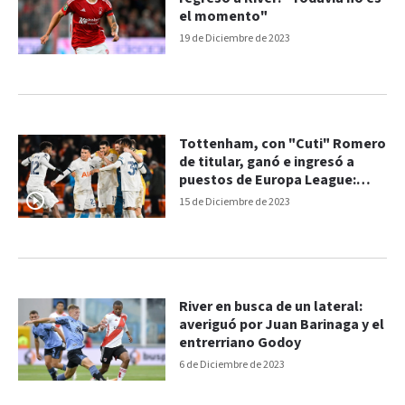
el momento"
19 de Diciembre de 2023
Tottenham, con "Cuti" Romero
de titular, ganó e ingresó a
puestos de Europa League:
goles del 2-0
15 de Diciembre de 2023
River en busca de un lateral:
averiguó por Juan Barinaga y el
entrerriano Godoy
6 de Diciembre de 2023