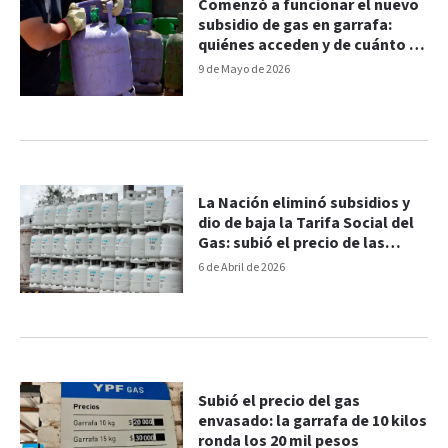
Comenzó a funcionar el nuevo
subsidio de gas en garrafa:
quiénes acceden y de cuánto es
el reintegro
9 de Mayo de 2026
La Nación eliminó subsidios y
dio de baja la Tarifa Social del
Gas: subió el precio de las
garrafas en Paraná
6 de Abril de 2026
Subió el precio del gas
envasado: la garrafa de 10 kilos
ronda los 20 mil pesos