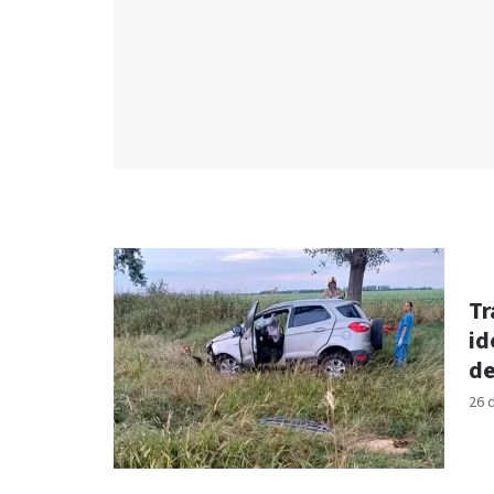
Tr
id
de
26 