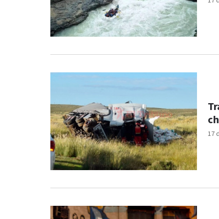
17 
Tr
ch
17 