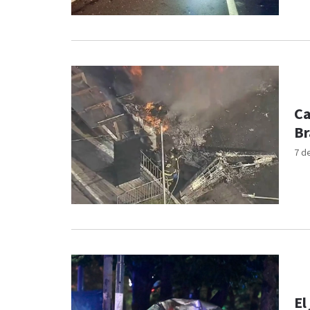
Ca
Br
7 d
El