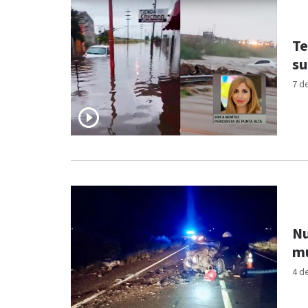
Te
su
7 d
Nu
mu
4 d