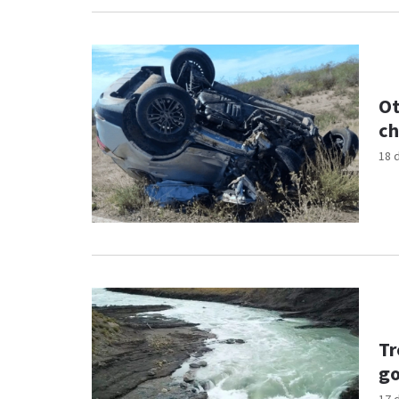
Ot
ch
18 
Tr
go