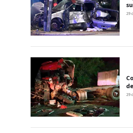
su
29 
Co
de
29 