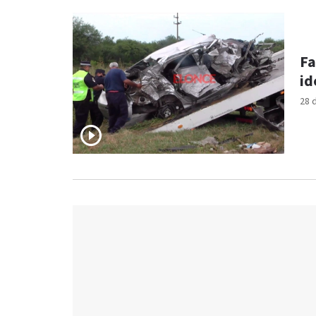
Fa
id
28 