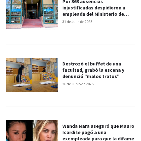
Por 363 ausencias
injustificadas despidieron a
empleada del Ministerio de
salud de Entre Ríos
31 de Julio de 2025
Destrozó el buffet de una
facultad, grabó la escena y
denunció "malos tratos"
26 de Junio de 2025
Wanda Nara aseguró que Mauro
Icardi le pagó a una
exempleada para que la difame