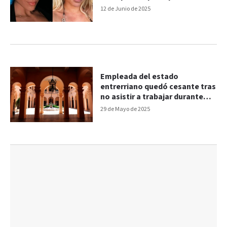
12 de Junio de 2025
Empleada del estado
entrerriano quedó cesante tras
no asistir a trabajar durante
más de un año
29 de Mayo de 2025