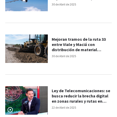
pedirá fondos al estado
30 de Abril de 2025
Mejoran tramos de la ruta 33
entre Viale y Maciá con
distribución de material
calcáreo
30 de Abril de 2025
Ley de Telecomunicaciones: se
busca reducir la brecha digital
en zonas rurales y rutas en
Entre Ríos
22 de Abril de 2025