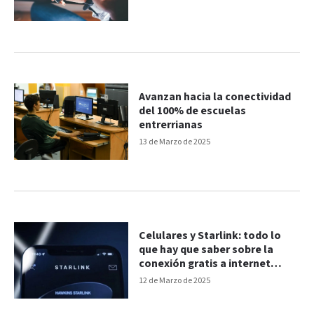
Avanzan hacia la conectividad
del 100% de escuelas
entrerrianas
13 de Marzo de 2025
Celulares y Starlink: todo lo
que hay que saber sobre la
conexión gratis a internet
satelital
12 de Marzo de 2025