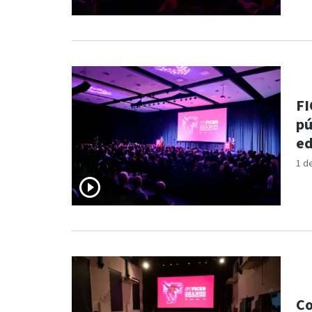
FI
pú
ed
1 d
Co