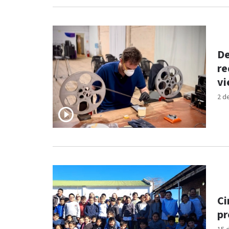
De
re
vi
2 d
Ci
pr