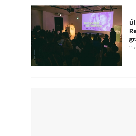
Úl
Re
gr
11 