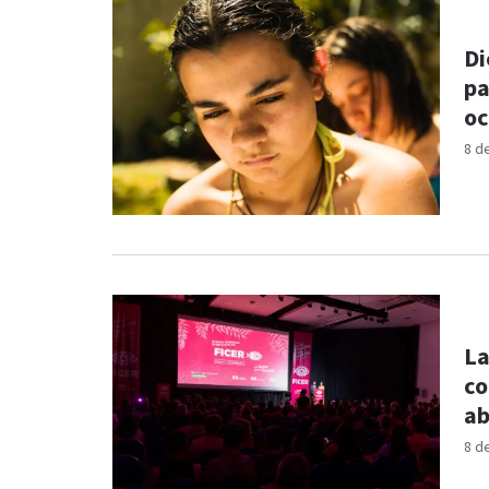
Di
pa
oc
8 d
La
co
ab
8 d