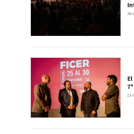
In
26 
El
7ª
13 