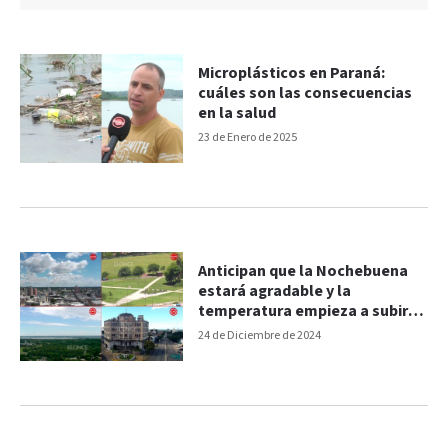
Microplásticos en Paraná:
cuáles son las consecuencias
en la salud
23 de Enero de 2025
Anticipan que la Nochebuena
estará agradable y la
temperatura empieza a subir:
el pronóstico
24 de Diciembre de 2024