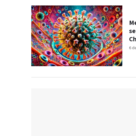
Me
se
Ch
6 d