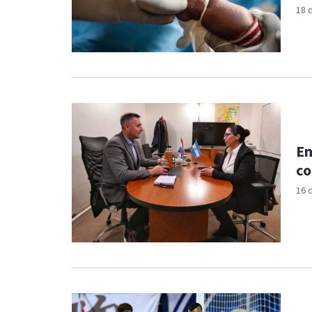
18 
En
co
16 