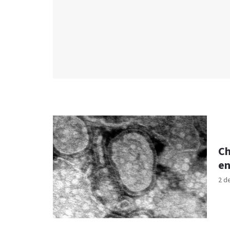
Ch
en
2 d