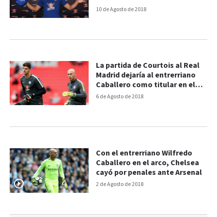
10 de Agosto de 2018
La partida de Courtois al Real
Madrid dejaría al entrerriano
Caballero como titular en el
Chelsea
6 de Agosto de 2018
Con el entrerriano Wilfredo
Caballero en el arco, Chelsea
cayó por penales ante Arsenal
2 de Agosto de 2018