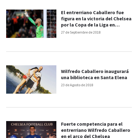
El entrerriano Caballero fue
figura en la victoria del Chelsea
por la Copa de la Liga en
Inglaterra
27 de Septiembre de 2018
Wilfredo Caballero inaugurará
una biblioteca en Santa Elena
23 de Agosto de 2018
Fuerte competencia para el
entrerriano Wilfredo Caballero
en el arco del Chelsea