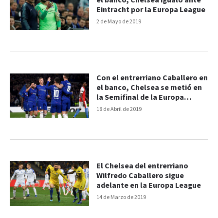
el banco, Chelsea igualó ante
Eintracht por la Europa League
2 de Mayo de 2019
Con el entrerriano Caballero en
el banco, Chelsea se metió en
la Semifinal de la Europa
League
18 de Abril de 2019
El Chelsea del entrerriano
Wilfredo Caballero sigue
adelante en la Europa League
14 de Marzo de 2019