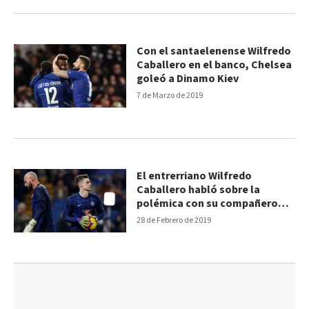
Con el santaelenense Wilfredo
Caballero en el banco, Chelsea
goleó a Dinamo Kiev
7 de Marzo de 2019
El entrerriano Wilfredo
Caballero habló sobre la
polémica con su compañero
Kepa
28 de Febrero de 2019