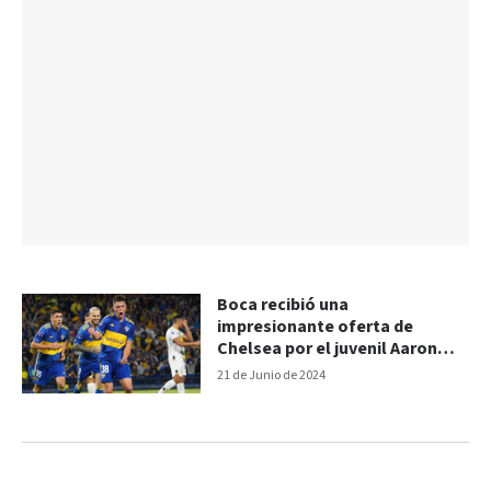
Boca recibió una
impresionante oferta de
Chelsea por el juvenil Aaron
Anselmino
21 de Junio de 2024