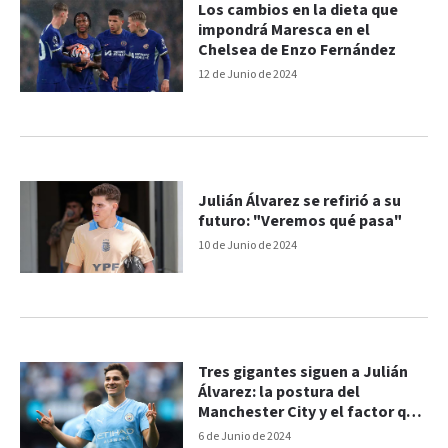
Los cambios en la dieta que
impondrá Maresca en el
Chelsea de Enzo Fernández
12 de Junio de 2024
Julián Álvarez se refirió a su
futuro: "Veremos qué pasa"
10 de Junio de 2024
Tres gigantes siguen a Julián
Álvarez: la postura del
Manchester City y el factor que
podría influir
6 de Junio de 2024