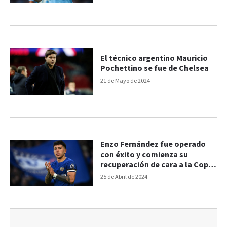
El técnico argentino Mauricio
Pochettino se fue de Chelsea
21 de Mayo de 2024
Enzo Fernández fue operado
con éxito y comienza su
recuperación de cara a la Copa
América
25 de Abril de 2024