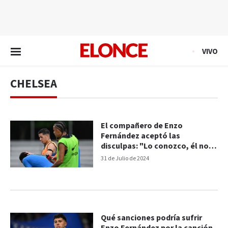
EN VIVO
VIVO
CHELSEA
El compañero de Enzo
Fernández aceptó las
disculpas: "Lo conozco, él no
es racista"
31 de Julio de 2024
Qué sanciones podría sufrir