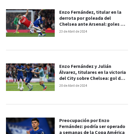
Enzo Fernández, titular en la
derrota por goleada del
Chelsea ante Arsenal: goles del
5-0
23 de Abril de 2024
Enzo Fernández y Julián
Álvarez, titulares en la victoria
del City sobre Chelsea: gol del
1-0
20 de Abril de 2024
Preocupación por Enzo
Fernández: podría ser operado
a semanas de la Copa América