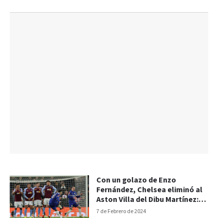
Con un golazo de Enzo
Fernández, Chelsea eliminó al
Aston Villa del Dibu Martínez:
goles del 3-0
7 de Febrero de 2024