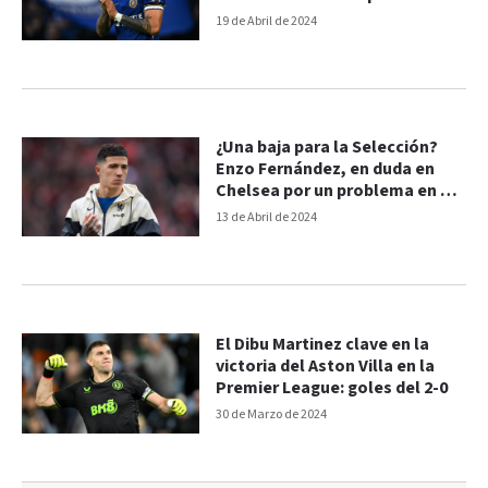
19 de Abril de 2024
¿Una baja para la Selección?
Enzo Fernández, en duda en
Chelsea por un problema en el
aductor
13 de Abril de 2024
El Dibu Martinez clave en la
victoria del Aston Villa en la
Premier League: goles del 2-0
30 de Marzo de 2024