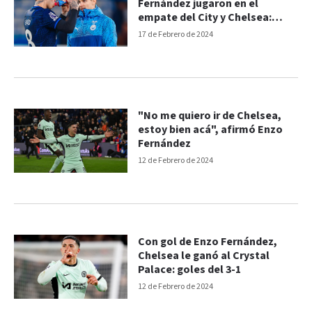
Fernández jugaron en el
empate del City y Chelsea:
goles del 1-1
17 de Febrero de 2024
"No me quiero ir de Chelsea,
estoy bien acá", afirmó Enzo
Fernández
12 de Febrero de 2024
Con gol de Enzo Fernández,
Chelsea le ganó al Crystal
Palace: goles del 3-1
12 de Febrero de 2024