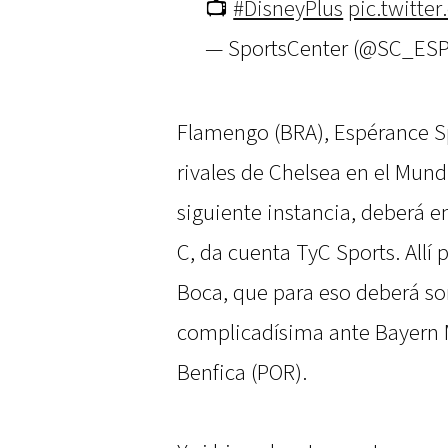
📺
#DisneyPlus
pic.twitt
— SportsCenter (@SC_ES
Flamengo (BRA), Espérance Sp
rivales de Chelsea en el Mundi
siguiente instancia, deberá 
C, da cuenta TyC Sports. Allí 
Boca, que para eso deberá so
complicadísima ante Bayern M
Benfica (POR).