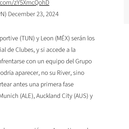
er.com/zY5XmcQohD
PN)
December 23, 2024
ortive (TUN) y Leon (MÉX) serán los
al de Clubes, y si accede a la
enfrentarse con un equipo del Grupo
podría aparecer, no su River, sino
rtear antes una primera fase
unich (ALE), Auckland City (AUS) y