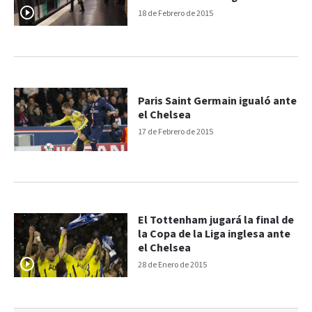
metro
18 de Febrero de 2015
Paris Saint Germain igualó ante
el Chelsea
17 de Febrero de 2015
El Tottenham jugará la final de
la Copa de la Liga inglesa ante
el Chelsea
28 de Enero de 2015