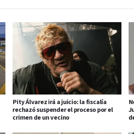
Pity Álvarez irá a juicio: la fiscalía
N
rechazó suspender el proceso por el
Ju
crimen de un vecino
d