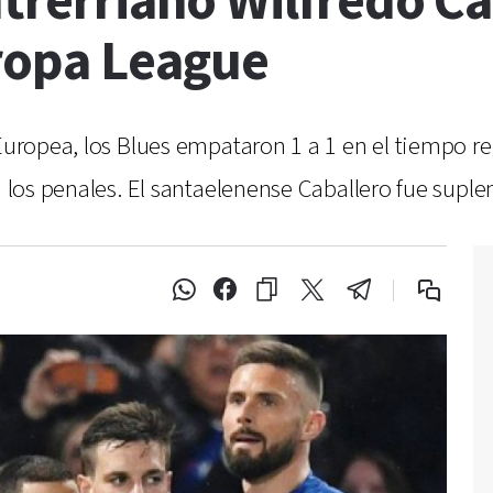
ntrerriano Wilfredo C
uropa League
 Europea, los Blues empataron 1 a 1 en el tiempo r
n los penales. El santaelenense Caballero fue suple