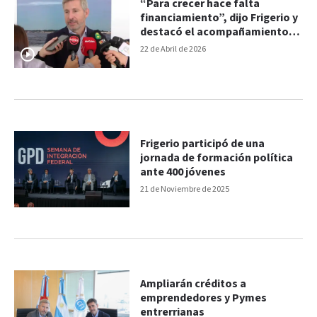
“Para crecer hace falta
financiamiento”, dijo Frigerio y
destacó el acompañamiento
del CFI
22 de Abril de 2026
Frigerio participó de una
jornada de formación política
ante 400 jóvenes
21 de Noviembre de 2025
Ampliarán créditos a
emprendedores y Pymes
entrerrianas