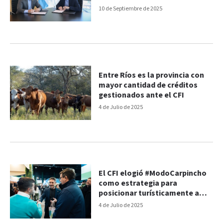
10 de Septiembre de 2025
Entre Ríos es la provincia con
mayor cantidad de créditos
gestionados ante el CFI
4 de Julio de 2025
El CFI elogió #ModoCarpincho
como estrategia para
posicionar turísticamente a
Entre Ríos
4 de Julio de 2025