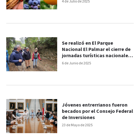
crédito del CFI
4 de Julio de 2025
Se realizó en El Parque
Nacional El Palmar el cierre de
jornadas turísticas nacionales
del CFI
6 de Junio de 2025
Jóvenes entrerrianos fueron
becados por el Consejo Federal
de Inversiones
23 de Mayo de 2025