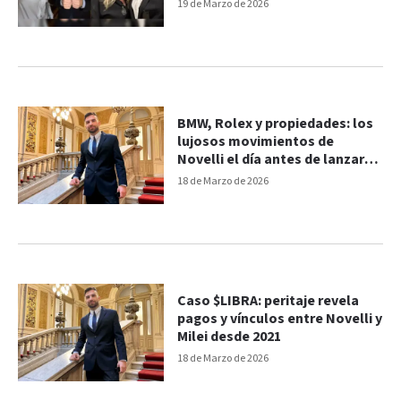
“unidad de negocios”
19 de Marzo de 2026
BMW, Rolex y propiedades: los
lujosos movimientos de
Novelli el día antes de lanzar
$LIBRA
18 de Marzo de 2026
Caso $LIBRA: peritaje revela
pagos y vínculos entre Novelli y
Milei desde 2021
18 de Marzo de 2026