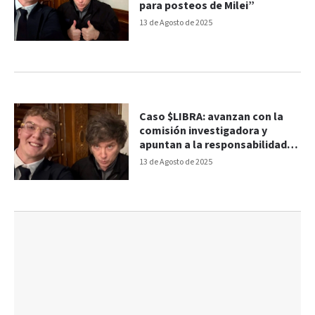
para posteos de Milei”
13 de Agosto de 2025
Caso $LIBRA: avanzan con la
comisión investigadora y
apuntan a la responsabilidad
de Milei
13 de Agosto de 2025