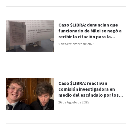
Caso $LIBRA: denuncian que
funcionario de Milei se negó a
recibir la citación para la
comisión investigadora
9 de Septiembre de 2025
Caso $LIBRA: reactivan
comisión investigadora en
medio del escándalo por los
audios sobre coimas
26 de Agosto de 2025