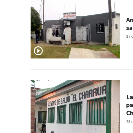
Am
sa
27 
La
pa
Ch
28 