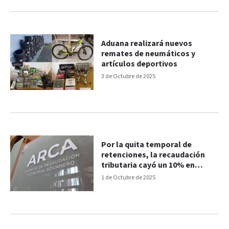
Aduana realizará nuevos
remates de neumáticos y
artículos deportivos
3 de Octubre de 2025
Por la quita temporal de
retenciones, la recaudación
tributaria cayó un 10% en
septiembre
1 de Octubre de 2025