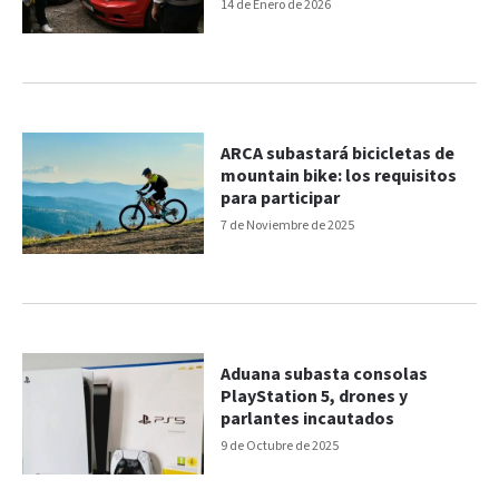
vehículos?
14 de Enero de 2026
ARCA subastará bicicletas de
mountain bike: los requisitos
para participar
7 de Noviembre de 2025
Aduana subasta consolas
PlayStation 5, drones y
parlantes incautados
9 de Octubre de 2025