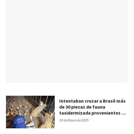
Intentaban cruzar a Brasil más
de 30 piezas de fauna
taxidermizada provenientes de
Concordia
20 de Mayo de 2025