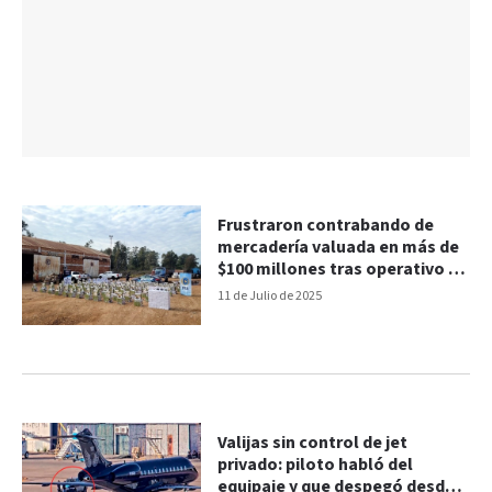
Frustraron contrabando de
mercadería valuada en más de
$100 millones tras operativo en
Ruta 14
11 de Julio de 2025
Valijas sin control de jet
privado: piloto habló del
equipaje y que despegó desde