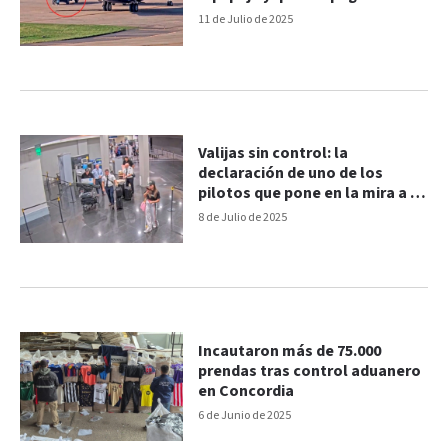
aeropuerto no declarado
11 de Julio de 2025
Valijas sin control: la
declaración de uno de los
pilotos que pone en la mira a la
Aduana
8 de Julio de 2025
Incautaron más de 75.000
prendas tras control aduanero
en Concordia
6 de Junio de 2025