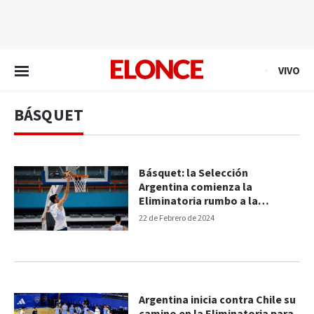
EN VIVO
VIVO
BÁSQUET
Básquet: la Selección
Argentina comienza la
Eliminatoria rumbo a la
Americup
22 de Febrero de 2024
Argentina inicia contra Chile su