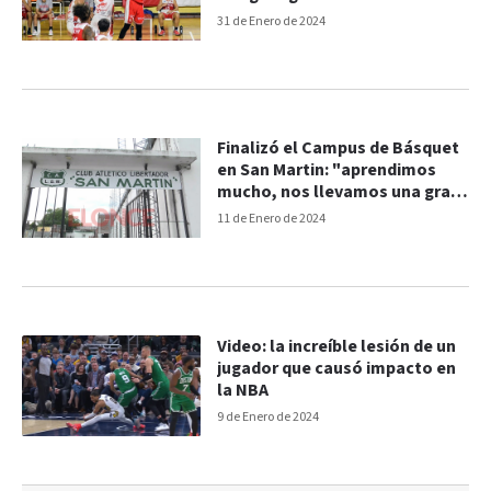
31 de Enero de 2024
Finalizó el Campus de Básquet
en San Martin: "aprendimos
mucho, nos llevamos una gran
experiencia"
11 de Enero de 2024
Video: la increíble lesión de un
jugador que causó impacto en
la NBA
9 de Enero de 2024