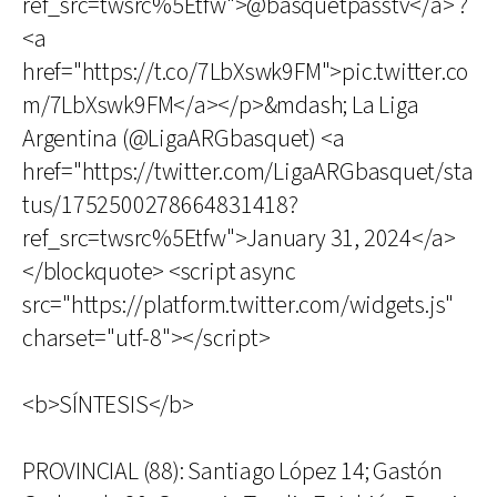
ref_src=twsrc%5Etfw">@basquetpasstv</a> ?
<a
href="https://t.co/7LbXswk9FM">pic.twitter.co
m/7LbXswk9FM</a></p>&mdash; La Liga
Argentina (@LigaARGbasquet) <a
href="https://twitter.com/LigaARGbasquet/sta
tus/1752500278664831418?
ref_src=twsrc%5Etfw">January 31, 2024</a>
</blockquote> <script async
src="https://platform.twitter.com/widgets.js"
charset="utf-8"></script>
<b>SÍNTESIS</b>
PROVINCIAL (88): Santiago López 14; Gastón