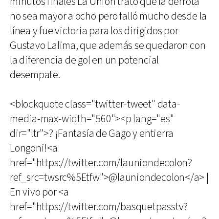
minutos finales La Unión trató que la derrota
no sea mayor a ocho pero falló mucho desde la
línea y fue victoria para los dirigidos por
Gustavo Lalima, que además se quedaron con
la diferencia de gol en un potencial
desempate.
<blockquote class="twitter-tweet" data-
media-max-width="560"><p lang="es"
dir="ltr">? ¡Fantasía de Gago y entierra
Longoni!<a
href="https://twitter.com/launiondecolon?
ref_src=twsrc%5Etfw">@launiondecolon</a> |
En vivo por <a
href="https://twitter.com/basquetpasstv?