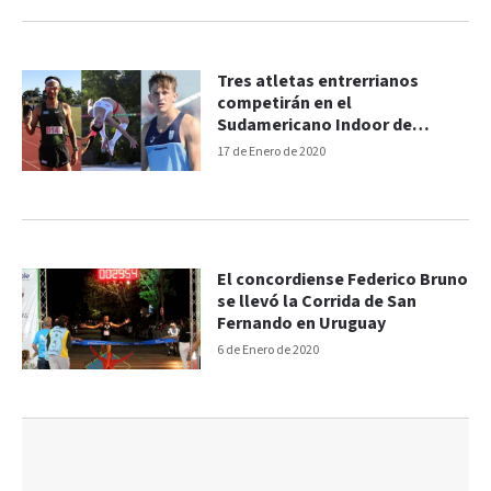
Tres atletas entrerrianos
competirán en el
Sudamericano Indoor de
Bolivia
17 de Enero de 2020
El concordiense Federico Bruno
se llevó la Corrida de San
Fernando en Uruguay
6 de Enero de 2020