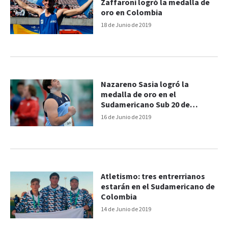
Zaffaroni logró la medalla de
oro en Colombia
18 de Junio de 2019
Nazareno Sasia logró la
medalla de oro en el
Sudamericano Sub 20 de
Colombia
16 de Junio de 2019
Atletismo: tres entrerrianos
estarán en el Sudamericano de
Colombia
14 de Junio de 2019