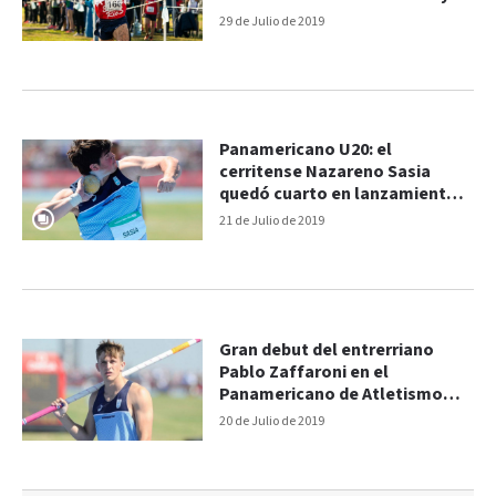
29 de Julio de 2019
Panamericano U20: el
cerritense Nazareno Sasia
quedó cuarto en lanzamiento
de bala
21 de Julio de 2019
Gran debut del entrerriano
Pablo Zaffaroni en el
Panamericano de Atletismo
Sub 20
20 de Julio de 2019