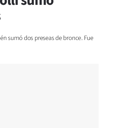
nolli sumó
s
bién sumó dos preseas de bronce. Fue