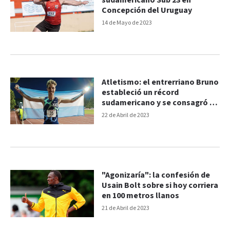
sudamericano Sub 23 en
Concepción del Uruguay
14 de Mayo de 2023
Atletismo: el entrerriano Bruno
estableció un récord
sudamericano y se consagró en
California
22 de Abril de 2023
"Agonizaría": la confesión de
Usain Bolt sobre si hoy corriera
en 100 metros llanos
21 de Abril de 2023