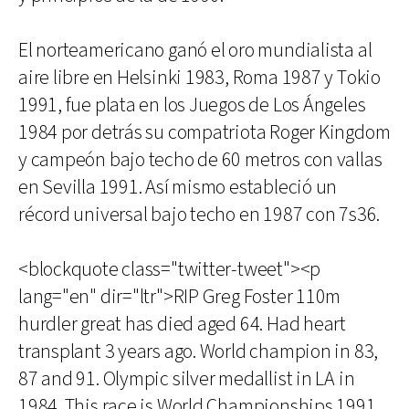
El norteamericano ganó el oro mundialista al
aire libre en Helsinki 1983, Roma 1987 y Tokio
1991, fue plata en los Juegos de Los Ángeles
1984 por detrás su compatriota Roger Kingdom
y campeón bajo techo de 60 metros con vallas
en Sevilla 1991. Así mismo estableció un
récord universal bajo techo en 1987 con 7s36.
<blockquote class="twitter-tweet"><p
lang="en" dir="ltr">RIP Greg Foster 110m
hurdler great has died aged 64. Had heart
transplant 3 years ago. World champion in 83,
87 and 91. Olympic silver medallist in LA in
1984. This race is World Championships 1991