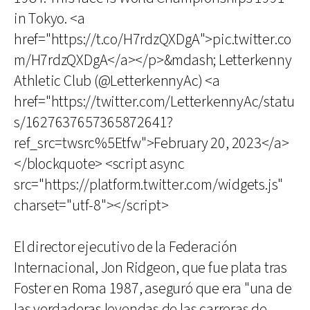
in Tokyo. <a
href="https://t.co/H7rdzQXDgA">pic.twitter.co
m/H7rdzQXDgA</a></p>&mdash; Letterkenny
Athletic Club (@LetterkennyAc) <a
href="https://twitter.com/LetterkennyAc/statu
s/1627637657365872641?
ref_src=twsrc%5Etfw">February 20, 2023</a>
</blockquote> <script async
src="https://platform.twitter.com/widgets.js"
charset="utf-8"></script>
El director ejecutivo de la Federación
Internacional, Jon Ridgeon, que fue plata tras
Foster en Roma 1987, aseguró que era "una de
las verdaderas leyendas de las carreras de