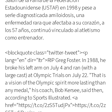
Salón de la Fama de la Federación
Estadounidense (USTAF) en 1998 y pese a
serle diagnosticada amiloidosis, una
enfermedad rara que afectaba a su corazón, a
los 57 años, continuó vinculado al atletismo
como entrenador.
<blockquote class="twitter-tweet"><p
lang="en" dir="ltr">RIP Greg Foster. In 1988, he
broke his left arm on July 4 and ran (with a
large cast) at Olympic Trials on July 22. "That is
a vision of the Olympic spirit more lasting than
any medal," his coach, Bob Kersee, said then,
according to Sports Illustrated. <a
href="https://t.co/2zS5TudjPx">https://t.co/2z