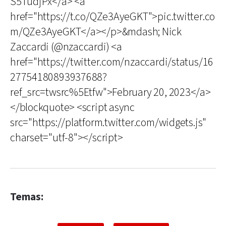
S5TudjPx</a> <a
href="https://t.co/QZe3AyeGKT">pic.twitter.co
m/QZe3AyeGKT</a></p>&mdash; Nick
Zaccardi (@nzaccardi) <a
href="https://twitter.com/nzaccardi/status/16
27754180893937688?
ref_src=twsrc%5Etfw">February 20, 2023</a>
</blockquote> <script async
src="https://platform.twitter.com/widgets.js"
charset="utf-8"></script>
Temas: