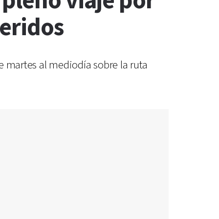
pleno viaje por
heridos
te martes al mediodía sobre la ruta