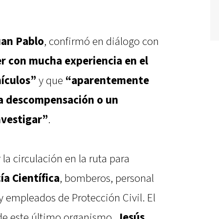
an Pablo
, confirmó en diálogo con
r con mucha experiencia en el
hículos”
y que
“aparentemente
ña descompensación o un
nvestigar”
.
 la circulación en la ruta para
cía Científica
, bomberos, personal
 y empleados de Protección Civil. El
de este último organismo,
Jesús