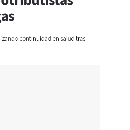
otributistas
gas
tizando continuidad en salud tras