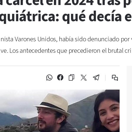
a cárcel en 2024 tras p
iquiátrica: qué decía 
minista Varones Unidos, había sido denunciado por 
ave. Los antecedentes que precedieron el brutal cr