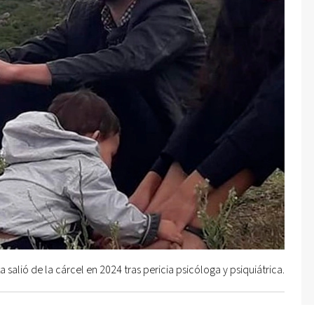
a salió de la cárcel en 2024 tras pericia psicóloga y psiquiátrica.