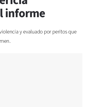
ericia
el informe
violencia y evaluado por peritos que
imen.