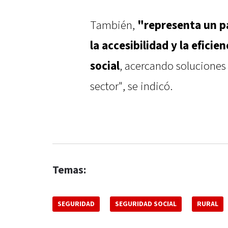
También,
"representa un pa
la accesibilidad y la eficie
social
, acercando soluciones
sector", se indicó.
Temas:
SEGURIDAD
SEGURIDAD SOCIAL
RURAL