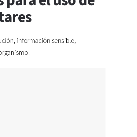
s para el uso de
tares
ución, información sensible,
 organismo.