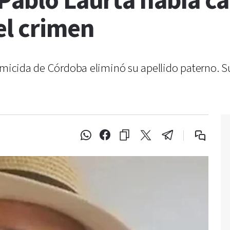
 Pablo Laurta había c
el crimen
emicida de Córdoba eliminó su apellido paterno. Su