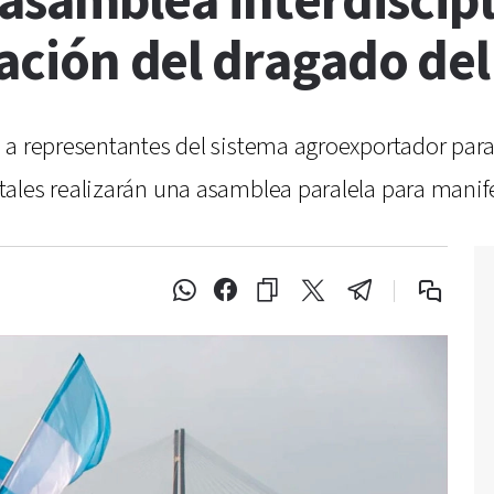
asamblea interdiscipl
itación del dragado de
a representantes del sistema agroexportador para a
ales realizarán una asamblea paralela para manife