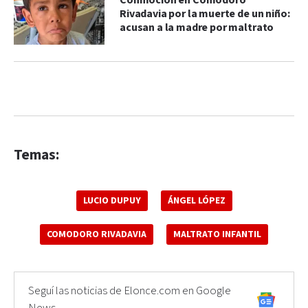
Conmoción en Comodoro
Rivadavia por la muerte de un niño:
acusan a la madre por maltrato
Temas:
LUCIO DUPUY
ÁNGEL LÓPEZ
COMODORO RIVADAVIA
MALTRATO INFANTIL
Seguí las noticias de Elonce.com en Google