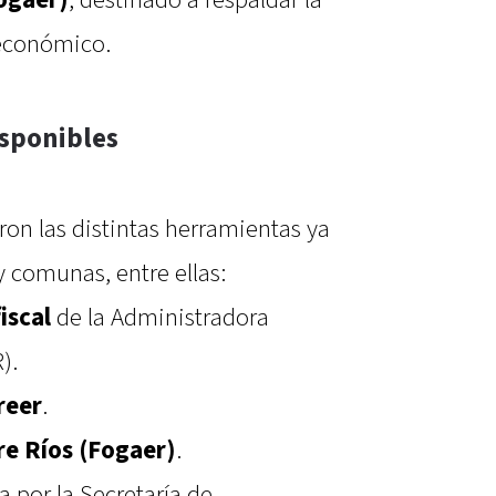
 económico.
isponibles
ron las distintas herramientas ya
 comunas, entre ellas:
iscal
de la Administradora
).
reer
.
re Ríos (Fogaer)
.
a por la Secretaría de