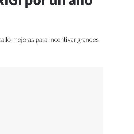
RIGI por un año
talló mejoras para incentivar grandes