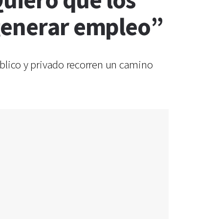
Quiero que los
 generar empleo”
público y privado recorren un camino