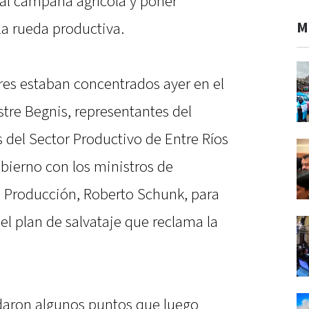
ual campaña agrícola y poner
M
 rueda productiva.
res estaban concentrados ayer en el
stre Begnis, representantes del
del Sector Productivo de Entre Ríos
bierno con los ministros de
e Producción, Roberto Schunk, para
el plan de salvataje que reclama la
daron algunos puntos que luego