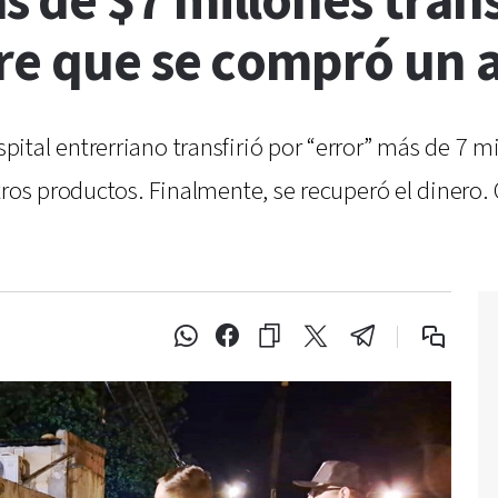
 de $7 millones trans
re que se compró un 
ital entrerriano transfirió por “error” más de 7 m
tros productos. Finalmente, se recuperó el dinero. 