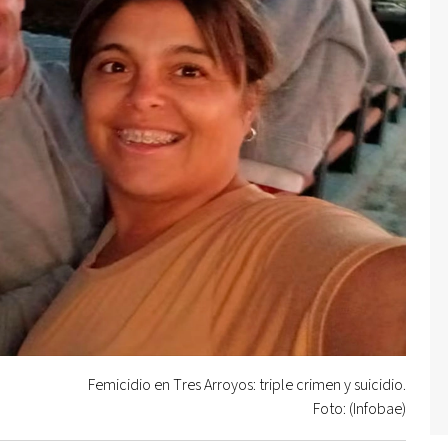
Femicidio en Tres Arroyos: triple crimen y suicidio.
Foto: (Infobae)