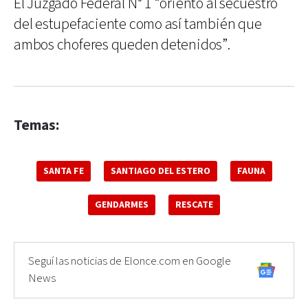
El Juzgado Federal N° 1 “orientó al secuestro
del estupefaciente como así también que
ambos choferes queden detenidos”.
Temas:
SANTA FE
SANTIAGO DEL ESTERO
FAUNA
GENDARMES
RESCATE
Seguí las noticias de Elonce.com en Google
News