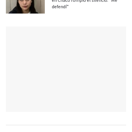
en Chaco rompió el silencio: “Me
defendí”