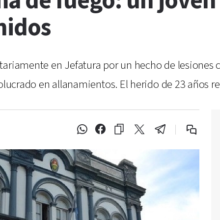
a de fuego: un joven 
nidos
ntariamente en Jefatura por un hecho de lesiones
olucrado en allanamientos. El herido de 23 años rec